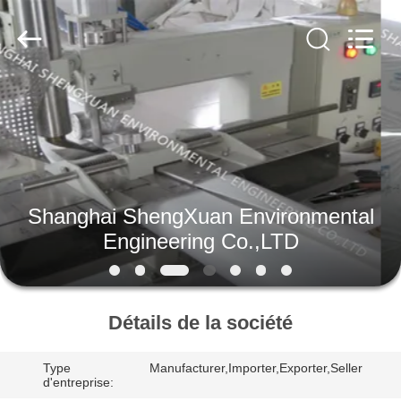
Environmental
Engineering
Co.,LTD.
All
Rights
Reserved.
Developed
by
MAISON
ECER
PRODUITS
AU
Shanghai ShengXuan Environmental
SUJET
Engineering Co.,LTD
DE
NOUS
Détails de la société
VISITE
Type
Manufacturer,Importer,Exporter,Seller
D'USINE
d'entreprise: