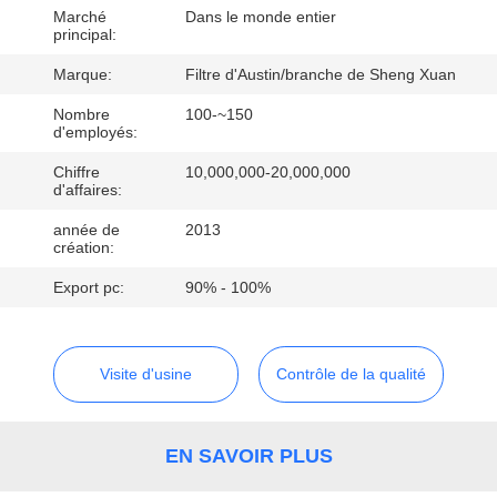
Marché
Dans le monde entier
principal:
CONTRÔLE
DE
Marque:
Filtre d'Austin/branche de Sheng Xuan
QUALITÉ
Nombre
100-~150
d'employés:
Chiffre
10,000,000-20,000,000
CONTACTEZ-
d'affaires:
NOUS
année de
2013
création:
DEMANDEZ
Export pc:
90% - 100%
UNE
CITATION
Visite d'usine
Contrôle de la qualité
PLAN
EN SAVOIR PLUS
DU