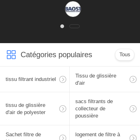
x et la glissière
air de polyester
D
ur nos silos de
FMS
transport.
Catégories populaires
Tous
Tissu de glissière
tissu filtrant industriel
d'air
sacs filtrants de
tissu de glissière
collecteur de
d'air de polyester
poussière
Sachet filtre de
logement de filtre à