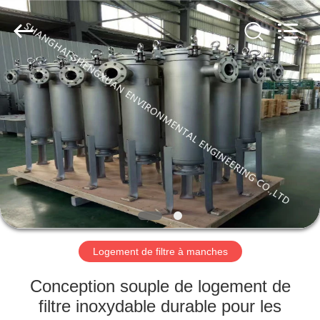
Environmental
Engineering
Co.,LTD.
All
Rights
Reserved.
Developed
by
MAISON
ECER
PRODUITS
AU
SUJET
DE
NOUS
Logement de filtre à manches
VISITE
Conception souple de logement de
D'USINE
filtre inoxydable durable pour les