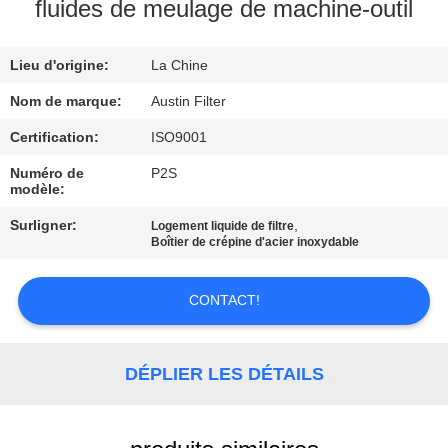
fluides de meulage de machine-outil
CONTRÔLE
Lieu d'origine:
La Chine
DE
QUALITÉ
Nom de marque:
Austin Filter
Certification:
ISO9001
CONTACTEZ-
Numéro de
P2S
modèle:
NOUS
Surligner:
,
Logement liquide de filtre
Boîtier de crépine d'acier inoxydable
DEMANDEZ
UNE
CONTACT!
CITATION
DÉPLIER LES DÉTAILS
PLAN
DU