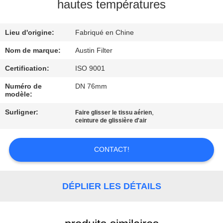
hautes températures
CONTRÔLE
Lieu d'origine:
Fabriqué en Chine
DE
QUALITÉ
Nom de marque:
Austin Filter
Certification:
ISO 9001
CONTACTEZ-
Numéro de
DN 76mm
modèle:
NOUS
Surligner:
,
Faire glisser le tissu aérien
ceinture de glissière d'air
DEMANDEZ
UNE
CONTACT!
CITATION
DÉPLIER LES DÉTAILS
PLAN
DU