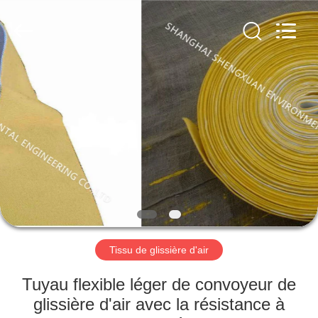
Environmental
Engineering
Co.,LTD.
All
Rights
Reserved.
Developed
by
MAISON
ECER
PRODUITS
AU
SUJET
DE
NOUS
Tissu de glissière d'air
VISITE
Tuyau flexible léger de convoyeur de
D'USINE
glissière d'air avec la résistance à