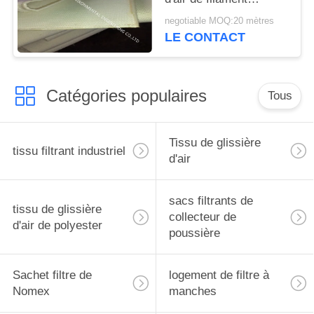
d'ANIMAL FAMILIER
negotiable MOQ:20 mètres
pour le système
LE CONTACT
d'évacuation de camion
de silo
Catégories populaires
Tous
Tissu de glissière
tissu filtrant industriel
d'air
sacs filtrants de
tissu de glissière
collecteur de
d'air de polyester
poussière
Sachet filtre de
logement de filtre à
Nomex
manches