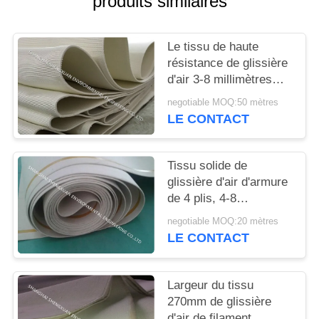
produits similaires
SITE
Le tissu de haute
PRIVACY
résistance de glissière
POLICY
d'air 3-8 millimètres
d'épaisseur pour le
negotiable MOQ:50 mètres
convoyeur
LE CONTACT
pneumatique raye
Tissu solide de
glissière d'air d'armure
de 4 plis, 4-8
millimètres de tissu
negotiable MOQ:20 mètres
ceinturant d'épaisseur
LE CONTACT
pour le silo de ciment
Largeur du tissu
270mm de glissière
d'air de filament