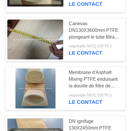
LE CONTACT
CONTRÔLE
DE
Canevas
33
QUALITÉ
DN130X3600mm PTFE
tissu de glissière
plongeant le tube filtrant
de 550gsm Nomex
d'air de polyester
negotiable MOQ:100 PCs
CONTACTEZ-
LE CONTACT
NOUS
Membrane d'Asphalt
DEMANDEZ
Mixing PTFE enduisant
UNE
la douille de filtre de
60
5mg/Nm3 Nomex
CITATION
negotiable MOQ:100 PCs
sacs filtrants de
LE CONTACT
collecteur de
PLAN
DN ignifuge
poussière
DU
130X2450mm PTFE