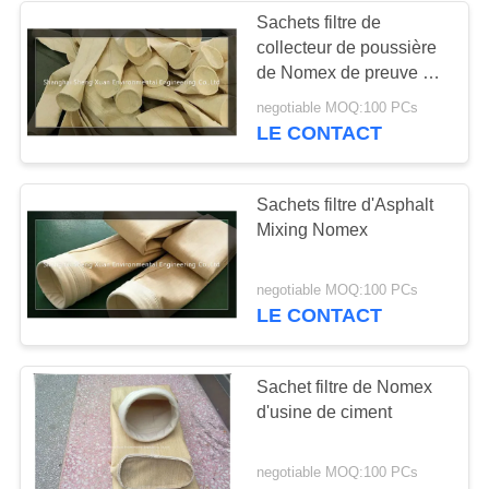
Sachets filtre de
collecteur de poussière
25
de Nomex de preuve de
feu de four à ciment
negotiable MOQ:100 PCs
sacs filtrants micron
LE CONTACT
Sachets filtre d'Asphalt
Mixing Nomex
14
negotiable MOQ:100 PCs
LE CONTACT
Cartouche filtrante
plissée
Sachet filtre de Nomex
d'usine de ciment
negotiable MOQ:100 PCs