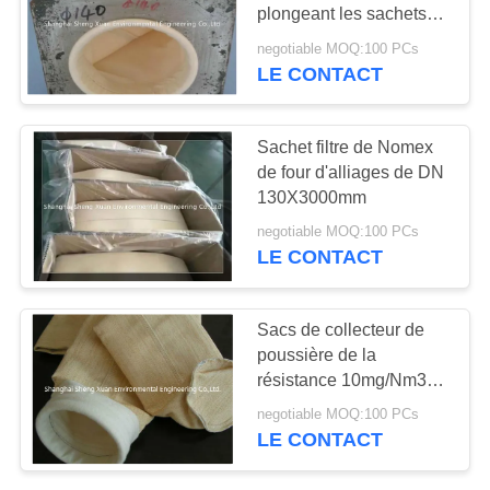
SITE
plongeant les sachets
filtre de Nomex
negotiable MOQ:100 PCs
LE CONTACT
13
PRIVACY
Sachet filtre de
POLICY
Sachet filtre de Nomex
Nomex
de four d'alliages de DN
130X3000mm
negotiable MOQ:100 PCs
LE CONTACT
37
Sacs de collecteur de
logement de filtre à
poussière de la
résistance 10mg/Nm3
manches
Nomex de la
negotiable MOQ:100 PCs
température
LE CONTACT