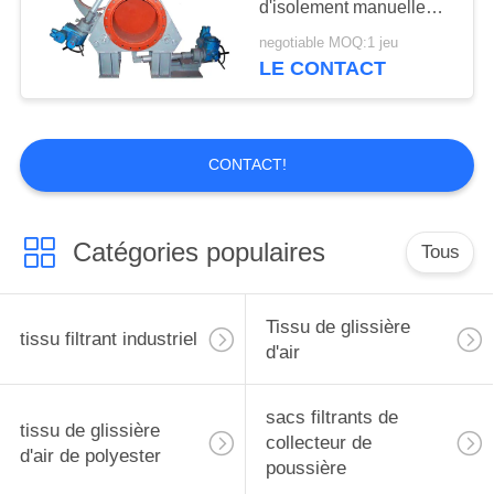
d'isolement manuelle
17
pour l'isolement de gaz
negotiable MOQ:1 jeu
LE CONTACT
valve d'impulsion jet
CONTACT!
Catégories populaires
Tous
13
Bande de
Tissu de glissière
conveyeur de téflon
tissu filtrant industriel
d'air
sacs filtrants de
tissu de glissière
collecteur de
d'air de polyester
poussière
14