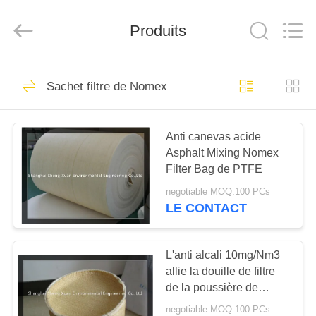
Engineering
Co.,LTD.
All
Produits
Rights
Reserved.
Developed
by
ECER
MAISON
23
Sachet filtre de Nomex
tissu filtrant
PRODUITS
industriel
Anti canevas acide
Asphalt Mixing Nomex
AU
Filter Bag de PTFE
SUJET
negotiable MOQ:100 PCs
DE
LE CONTACT
27
NOUS
Tissu de glissière
L'anti alcali 10mg/Nm3
allie la douille de filtre
VISITE
d'air
de la poussière de
D'USINE
Nomex de four
negotiable MOQ:100 PCs