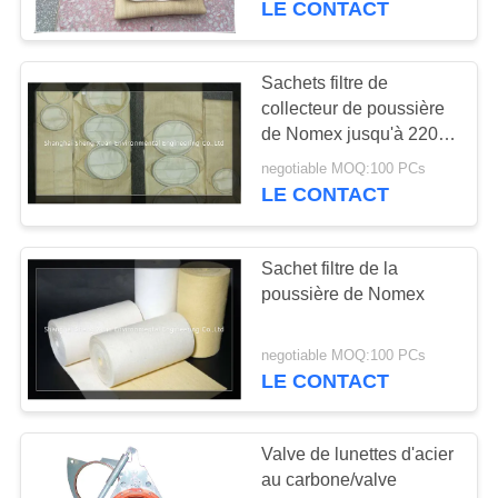
LE CONTACT
39
Filtre plissé par
Sachets filtre de
collecteur de poussière
HEPA
de Nomex jusqu'à 220
degrés C
negotiable MOQ:100 PCs
LE CONTACT
Sachet filtre de la
26
poussière de Nomex
maille d'impression
d'écran
negotiable MOQ:100 PCs
LE CONTACT
Valve de lunettes d'acier
au carbone/valve