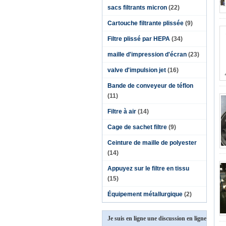
sacs filtrants micron
(22)
Cartouche filtrante plissée
(9)
Filtre plissé par HEPA
(34)
maille d'impression d'écran
(23)
valve d'impulsion jet
(16)
Bande de conveyeur de téflon
(11)
Filtre à air
(14)
Cage de sachet filtre
(9)
Ceinture de maille de polyester
(14)
Appuyez sur le filtre en tissu
(15)
Équipement métallurgique
(2)
Je suis en ligne une discussion en ligne