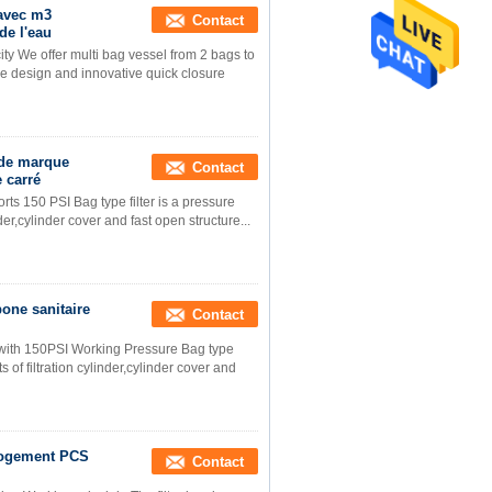
 avec m3
Contact
de l'eau
ity We offer multi bag vessel from 2 bags to
re design and innovative quick closure
 de marque
Contact
e carré
rts 150 PSI Bag type filter is a pressure
nder,cylinder cover and fast open structure...
bone sanitaire
Contact
 with 150PSI Working Pressure Bag type
ts of filtration cylinder,cylinder cover and
 logement PCS
Contact