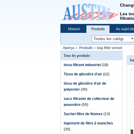
Changh
Les ind
filtrati
Maison
Produits
Au sujet d
Aperçu
Produits
bag filter vessel
Tous les produits
ba
tissu filtrant industriel
(18)
Tissu de glissière d'air
(22)
tissu de glissière d'air de
polyester
(30)
sacs filtrants de collecteur de
poussière
(55)
Sachet filtre de Nomex
(13)
logement de filtre à manches
(35)