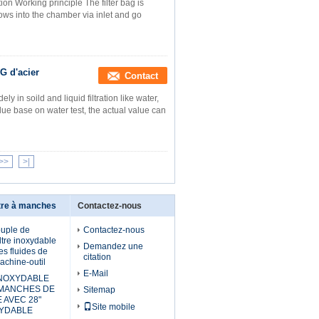
tion Working principle The filter bag is
lows into the chamber via inlet and go
G d'acier
Contact
ely in soild and liquid filtration like water,
lue base on water test, the actual value can
>>
>|
ltre à manches
Contactez-nous
uple de
Contactez-nous
ltre inoxydable
Demandez une
es fluides de
citation
chine-outil
E-Mail
NOXYDABLE
 MANCHES DE
Sitemap
 AVEC 28"
Site mobile
XYDABLE