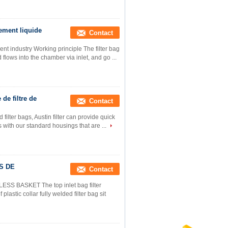
gement liquide
Contact
ent industry Working principle The filter bag
 flows into the chamber via inlet, and go ...
de filtre de
Contact
 filter bags, Austin filter can provide quick
s with our standard housings that are ...
S DE
Contact
S BASKET The top inlet bag filter
lastic collar fully welded filter bag sit