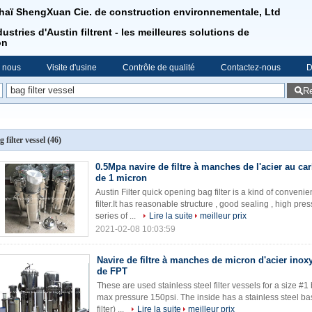
aï ShengXuan Cie. de construction environnementale, Ltd
ustries d'Austin filtrent - les meilleures solutions de
on
e nous
Visite d'usine
Contrôle de qualité
Contactez-nous
D
R
g filter vessel
(46)
0.5Mpa navire de filtre à manches de l'acier au c
de 1 micron
Austin Filter quick opening bag filter is a kind of conveni
filter.It has reasonable structure , good sealing , high p
series of ...
Lire la suite
meilleur prix
2021-02-08 10:03:59
Navire de filtre à manches de micron d'acier inoxy
de FPT
These are used stainless steel filter vessels for a size #1
max pressure 150psi. The inside has a stainless steel bask
filter) ...
Lire la suite
meilleur prix