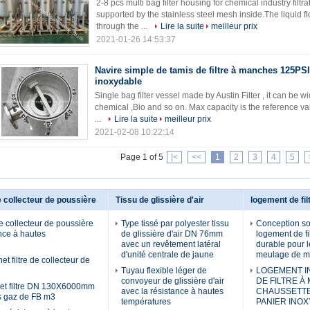
2-8 pcs multi bag filter housing for chemical industry filtra
supported by the stainless steel mesh inside.The liquid f
through the ...
Lire la suite
meilleur prix
2021-01-26 14:53:37
Navire simple de tamis de filtre à manches 125PSI
inoxydable
Single bag filter vessel made by Austin Filter , it can be wid
chemical ,Bio and so on. Max capacity is the reference va
...
Lire la suite
meilleur prix
2021-02-08 10:22:14
Page 1 of 5
|<
<<
1
2
3
4
5
e collecteur de poussière
Tissu de glissière d'air
logement de fi
de collecteur de poussière
Type tissé par polyester tissu
Conception so
ance à hautes
de glissière d'air DN 76mm
logement de fi
avec un revêtement latéral
durable pour l
d'unité centrale de jaune
meulage de ma
t filtre de collecteur de
Tuyau flexible léger de
LOGEMENT I
convoyeur de glissière d'air
DE FILTRE À
et filtre DN 130X6000mm
avec la résistance à hautes
CHAUSSETTE
s gaz de FB m3
températures
PANIER INO