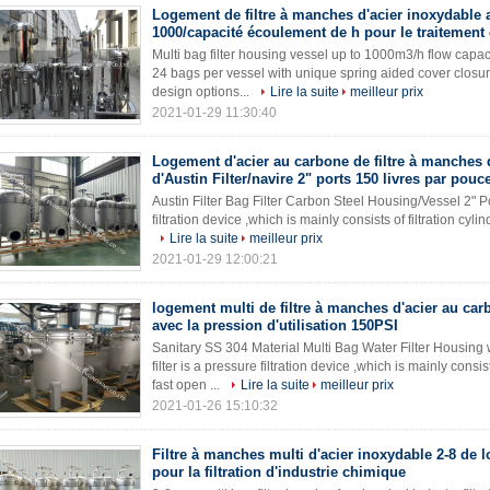
Logement de filtre à manches d'acier inoxydable
1000/capacité écoulement de h pour le traitement 
Multi bag filter housing vessel up to 1000m3/h flow capac
24 bags per vessel with unique spring aided cover closu
design options...
Lire la suite
meilleur prix
2021-01-29 11:30:40
Logement d'acier au carbone de filtre à manches
d'Austin Filter/navire 2" ports 150 livres par pouc
Austin Filter Bag Filter Carbon Steel Housing/Vessel 2" Po
filtration device ,which is mainly consists of filtration cyli
Lire la suite
meilleur prix
2021-01-29 12:00:21
logement multi de filtre à manches d'acier au car
avec la pression d'utilisation 150PSI
Sanitary SS 304 Material Multi Bag Water Filter Housing
filter is a pressure filtration device ,which is mainly consis
fast open ...
Lire la suite
meilleur prix
2021-01-26 15:10:32
Filtre à manches multi d'acier inoxydable 2-8 de
pour la filtration d'industrie chimique