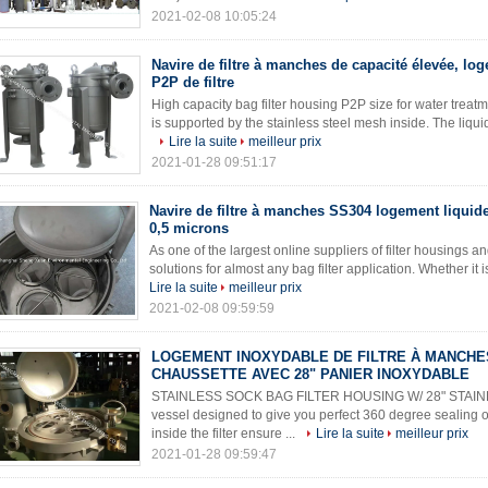
2021-02-08 10:05:24
Navire de filtre à manches de capacité élevée, lo
P2P de filtre
High capacity bag filter housing P2P size for water treatm
is supported by the stainless steel mesh inside. The liquid
Lire la suite
meilleur prix
2021-01-28 09:51:17
Navire de filtre à manches SS304 logement liquide 
0,5 microns
As one of the largest online suppliers of filter housings and
solutions for almost any bag filter application. Whether it i
Lire la suite
meilleur prix
2021-02-08 09:59:59
LOGEMENT INOXYDABLE DE FILTRE À MANCHE
CHAUSSETTE AVEC 28" PANIER INOXYDABLE
STAINLESS SOCK BAG FILTER HOUSING W/ 28" STAINLES
vessel designed to give you perfect 360 degree sealing of p
inside the filter ensure ...
Lire la suite
meilleur prix
2021-01-28 09:59:47