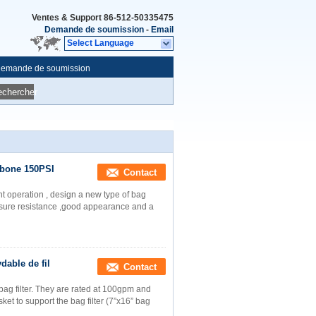
Ventes & Support
86-512-50335475
Demande de soumission
-
Email
Select Language
emande de soumission
echercher
arbone 150PSI
Contact
ent operation , design a new type of bag
ressure resistance ,good appearance and a
dable de fil
Contact
 bag filter. They are rated at 100gpm and
et to support the bag filter (7”x16” bag