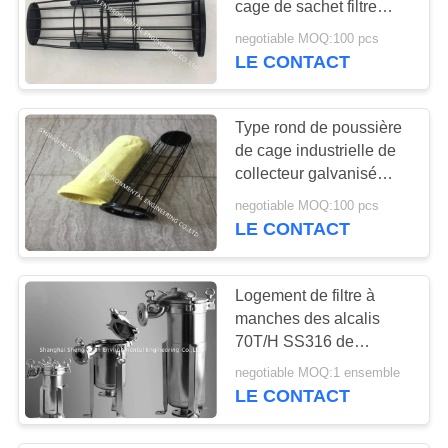
cage de sachet filtre
pour le four à ciment
negotiable MOQ:100 pcs
dépoussiérant des
LE CONTACT
collecteurs
Type rond de poussière
de cage industrielle de
collecteur galvanisé
pour la cendre filtrée de
negotiable MOQ:100 pcs
conduite de la poussière
LE CONTACT
Logement de filtre à
manches des alcalis
70T/H SS316 de
dissolvants d'OIN
negotiable MOQ:1 ensemble
LE CONTACT