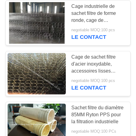
Cage industrielle de
sachet filtre de forme
ronde, cage de
collecteur de poussière
negotiable MOQ:100 pcs
avec le tube de Venturi
LE CONTACT
Cage de sachet filtre
d'acier inoxydable,
accessoires lisses
légers de collecteur de
negotiable MOQ:100 pcs
poussière
LE CONTACT
Sachet filtre du diamètre
85MM Ryton PPS pour
la filtration industrielle
negotiable MOQ:100 PCs