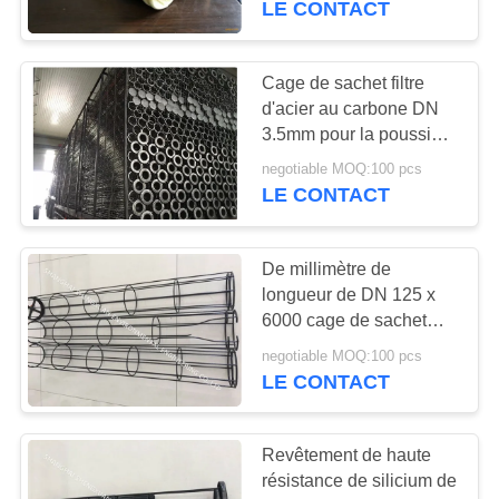
LE CONTACT
Cage de sachet filtre
d'acier au carbone DN
3.5mm pour la poussière
rassemblant le soutien
negotiable MOQ:100 pcs
d'éléments
LE CONTACT
De millimètre de
longueur de DN 125 x
6000 cage de sachet
filtre pour les collecteurs
negotiable MOQ:100 pcs
de poussière secs
LE CONTACT
d'usine de GCP
Revêtement de haute
résistance de silicium de