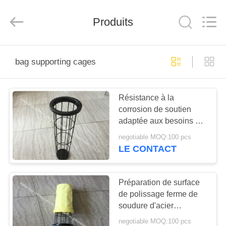
Environmental
Engineering
Co.,LTD.
All
Produits
Rights
Reserved.
Developed
by
MAISON
ECER
bag supporting cages
PRODUITS
Résistance à la
corrosion de soutien
AU
adaptée aux besoins du
SUJET
client de cages de sac
negotiable MOQ:100 pcs
de solides solubles 304
DE
LE CONTACT
pour des industries de
NOUS
filtration
Préparation de surface
de polissage ferme de
VISITE
soudure d'acier
D'USINE
inoxydable de filtre de
negotiable MOQ:100 pcs