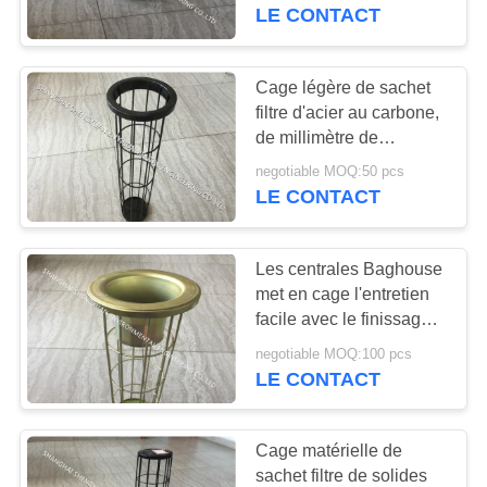
cage dans la taille ronde
LE CONTACT
CONTRÔLE
DE
Cage légère de sachet
QUALITÉ
filtre d'acier au carbone,
de millimètre de
longueur de DN 125 x
negotiable MOQ:50 pcs
CONTACTEZ-
6000 cages de
LE CONTACT
Baghouse
NOUS
Les centrales Baghouse
DEMANDEZ
met en cage l'entretien
UNE
facile avec le finissage
extérieur galvanisé par
CITATION
negotiable MOQ:100 pcs
zinc
LE CONTACT
PLAN
Cage matérielle de
DU
sachet filtre de solides