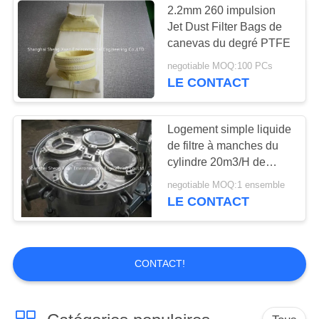
2.2mm 260 impulsion
Jet Dust Filter Bags de
canevas du degré PTFE
negotiable MOQ:100 PCs
LE CONTACT
Logement simple liquide
de filtre à manches du
cylindre 20m3/H de
200MM
negotiable MOQ:1 ensemble
LE CONTACT
CONTACT!