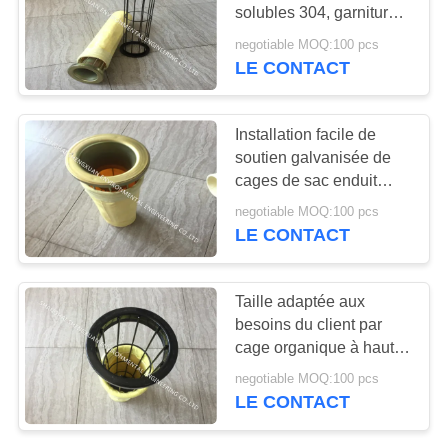
SITE
solubles 304, garnitures
de dépoussiérage de
negotiable MOQ:100 pcs
diamètre de fil de 3mm
LE CONTACT
PRIVACY
POLICY
Installation facile de
soutien galvanisée de
cages de sac enduit
pour le traitement de la
negotiable MOQ:100 pcs
poussière
LE CONTACT
Taille adaptée aux
besoins du client par
cage organique à hautes
températures de filtre de
negotiable MOQ:100 pcs
silicium pour des
LE CONTACT
collecteurs de poussière