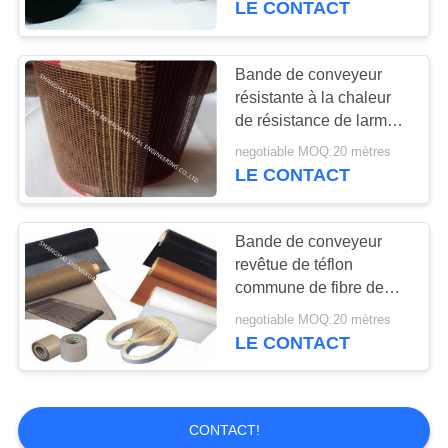
LE CONTACT
maille de couleur
Bande de conveyeur
résistante à la chaleur
de résistance de larme
pour des industries de
negotiable MOQ:20 mètres
séchage de produit
LE CONTACT
chimique et de
médecine
Bande de conveyeur
revêtue de téflon
commune de fibre de
verre de Bullnose pour
negotiable MOQ:20 mètres
la machine d'impression
LE CONTACT
d'écran
CONTACT!