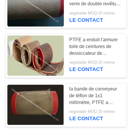
SITE
verre de double revêtu
de téflon de bande de
negotiable MOQ:20 mètres
conveyeur moins 5 le ‰
LE CONTACT
PRIVACY
POLICY
PTFE a enduit l'armure
toile de ceintures de
dessiccateur de
convoyeur de fibre de
negotiable MOQ:20 mètres
verre dans la grosseur
LE CONTACT
de maille de 4mm x de
4mm
la bande de conveyeur
de téflon de 1x1
millimètre, PTFE a
enduit la bande de
negotiable MOQ:20 mètres
conveyeur de fibre de
LE CONTACT
verre pour l'industrie de
séchage