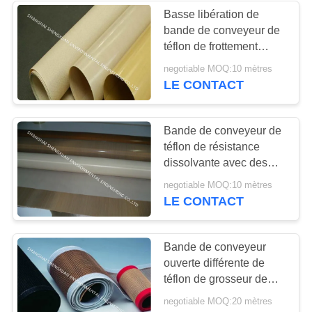
Basse libération de
bande de conveyeur de
téflon de frottement
excellente en tant que
negotiable MOQ:10 mètres
ceintures de
LE CONTACT
fusion/cachetage
Bande de conveyeur de
téflon de résistance
dissolvante avec des
couleurs et l'épaisseur
negotiable MOQ:10 mètres
différentes
LE CONTACT
Bande de conveyeur
ouverte différente de
téflon de grosseur de
maille, bande de
negotiable MOQ:20 mètres
conveyeur noire de