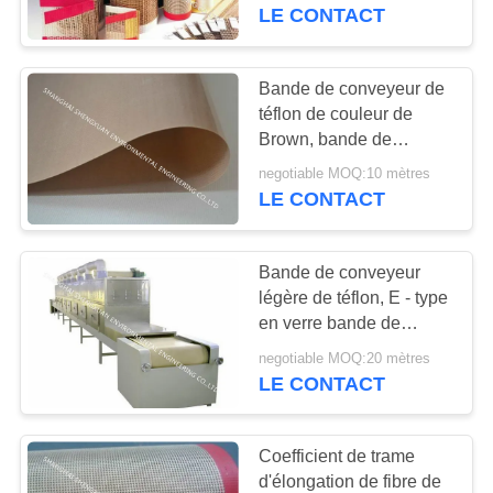
électriques d'isolation
LE CONTACT
CONTRÔLE
DE
Bande de conveyeur de
QUALITÉ
téflon de couleur de
Brown, bande de
conveyeur à hautes
negotiable MOQ:10 mètres
CONTACTEZ-
températures avec
LE CONTACT
l'adhésif de silicone
NOUS
Bande de conveyeur
DEMANDEZ
légère de téflon, E - type
UNE
en verre bande de
conveyeur de fil de fibre
CITATION
negotiable MOQ:20 mètres
de verre
LE CONTACT
PLAN
Coefficient de trame
DU
d'élongation de fibre de