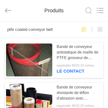
Environmental
Engineering
Co.,LTD.
All
Produits
Rights
Reserved.
Developed
by
MAISON
ECER
ptfe coated conveyor belt
PRODUITS
Bande de conveyeur
antistatique de maille de
AU
PTFE grosseur de
SUJET
maille de 4mm * de 4mm
negotiable MOQ:20 mètres
avec la résistance à
DE
LE CONTACT
l'usure forte
NOUS
Bande de conveyeur
résistante de téflon
VISITE
d'abrasion avec
D'USINE
d'excellentes propriétés
negotiable MOQ:20 mètres