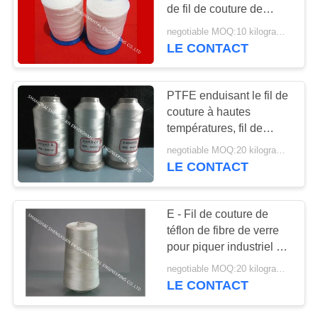
SITE
de fil de couture de
ténacité élevée pour des
negotiable MOQ:10 kilogrammes
sacs de collecteur de
LE CONTACT
PRIVACY
poussière
POLICY
PTFE enduisant le fil de
couture à hautes
températures, fil de
couture lisse de fibre de
negotiable MOQ:20 kilogrammes
verre
LE CONTACT
E - Fil de couture de
téflon de fibre de verre
pour piquer industriel à
hautes températures de
negotiable MOQ:20 kilogrammes
sac de poussière
LE CONTACT