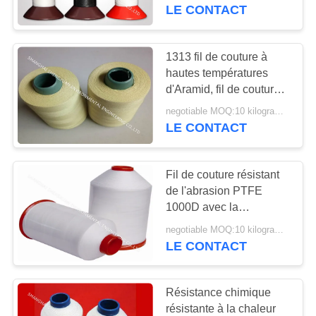
LE CONTACT
CONTRÔLE
DE
1313 fil de couture à
QUALITÉ
hautes températures
d'Aramid, fil de couture
blanc de bas
negotiable MOQ:10 kilogrammes
CONTACTEZ-
rétrécissement
LE CONTACT
NOUS
Fil de couture résistant
DEMANDEZ
de l'abrasion PTFE
UNE
1000D avec la
résistance à hautes
CITATION
negotiable MOQ:10 kilogrammes
températures
LE CONTACT
PLAN
Résistance chimique
DU
résistante à la chaleur