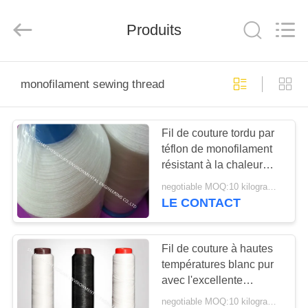
Environmental
Engineering
Co.,LTD.
All
Produits
Rights
Reserved.
Developed
by
MAISON
ECER
monofilament sewing thread
PRODUITS
Fil de couture tordu par
téflon de monofilament
AU
résistant à la chaleur
SUJET
pour l'industrie
negotiable MOQ:10 kilogrammes
cimentière
DE
LE CONTACT
NOUS
Fil de couture à hautes
températures blanc pur
VISITE
avec l'excellente
D'USINE
stabilité chimique
negotiable MOQ:10 kilogrammes