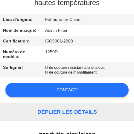
hautes températures
CONTRÔLE
Lieu d'origine:
Fabriqué en Chine
DE
QUALITÉ
Nom de marque:
Austin Filter
Certification:
ISO9001-2008
CONTACTEZ-
Numéro de
1250D
modèle:
NOUS
Surligner:
,
fil de couture résistant à la chaleur
fil de couture de monofilament
DEMANDEZ
UNE
CONTACT!
CITATION
DÉPLIER LES DÉTAILS
PLAN
DU