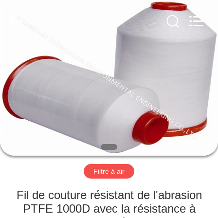
Environmental
Engineering
Co.,LTD.
All
Rights
Reserved.
Developed
by
MAISON
ECER
PRODUITS
AU
SUJET
DE
NOUS
Filtre à air
VISITE
Fil de couture résistant de l'abrasion
D'USINE
PTFE 1000D avec la résistance à