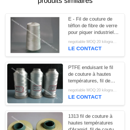
produits similaires
SITE
E - Fil de couture de
PRIVACY
téflon de fibre de verre
POLICY
pour piquer industriel à
hautes températures
negotiable MOQ:20 kilogrammes
de sac de poussière
LE CONTACT
PTFE enduisant le fil
de couture à hautes
températures, fil de
couture lisse de fibre
negotiable MOQ:20 kilogrammes
de verre
LE CONTACT
1313 fil de couture à
hautes températures
d'Aramid, fil de couture