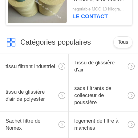
blanc de bas
negotiable MOQ:10 kilogrammes
rétrécissement
LE CONTACT
Catégories populaires
Tous
Tissu de glissière
tissu filtrant industriel
d'air
sacs filtrants de
tissu de glissière
collecteur de
d'air de polyester
poussière
Sachet filtre de
logement de filtre à
Nomex
manches