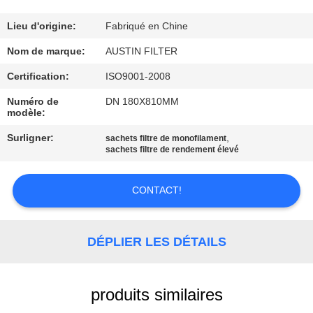
CONTRÔLE
Lieu d'origine:
Fabriqué en Chine
DE
Nom de marque:
AUSTIN FILTER
QUALITÉ
Certification:
ISO9001-2008
Numéro de
DN 180X810MM
modèle:
CONTACTEZ-
NOUS
Surligner:
,
sachets filtre de monofilament
sachets filtre de rendement élevé
DEMANDEZ
CONTACT!
UNE
CITATION
DÉPLIER LES DÉTAILS
PLAN
produits similaires
DU