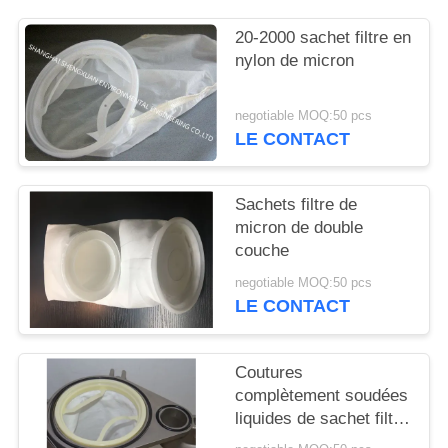
SITE
20-2000 sachet filtre en
nylon de micron
PRIVACY
POLICY
negotiable MOQ:50 pcs
LE CONTACT
Sachets filtre de
micron de double
couche
negotiable MOQ:50 pcs
LE CONTACT
Coutures
complètement soudées
liquides de sachet filtre
de micron de haute