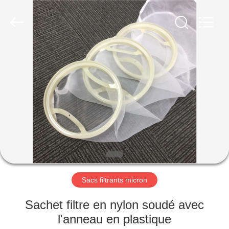
Environmental
Engineering
Co.,LTD.
All
Rights
Reserved.
Developed
by
MAISON
ECER
PRODUITS
AU
SUJET
DE
NOUS
Sacs filtrants micron
VISITE
Sachet filtre en nylon soudé avec
D'USINE
l'anneau en plastique