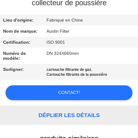
collecteur de poussière
CONTRÔLE
Lieu d'origine:
Fabriqué en Chine
DE
QUALITÉ
Nom de marque:
Austin Filter
Certification:
ISO 9001
CONTACTEZ-
Numéro de
DN 324X660mm
modèle:
NOUS
Surligner:
,
cartouche filtrante de gaz
Cartouche filtrante de la poussière
DEMANDEZ
UNE
CONTACT!
CITATION
DÉPLIER LES DÉTAILS
PLAN
DU