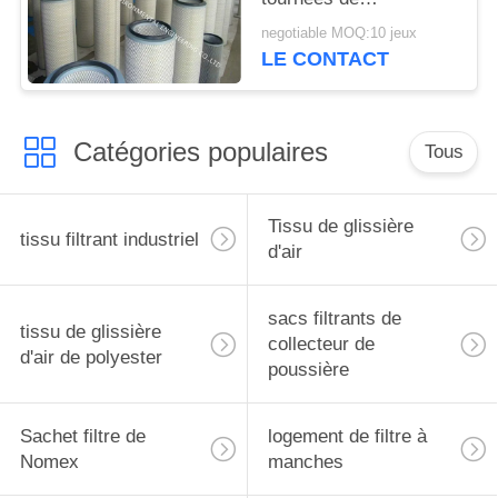
dépoussiérage avec
negotiable MOQ:10 jeux
des médias importés
LE CONTACT
Catégories populaires
Tous
Tissu de glissière
tissu filtrant industriel
d'air
sacs filtrants de
tissu de glissière
collecteur de
d'air de polyester
poussière
Sachet filtre de
logement de filtre à
Nomex
manches