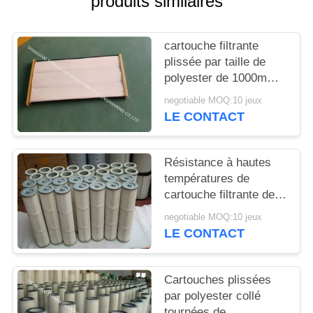
produits similaires
SITE
cartouche filtrante
PRIVACY
plissée par taille de
POLICY
polyester de 1000mm
avec les chapeaux et
negotiable MOQ:10 jeux
le cadre antirouille en
LE CONTACT
métal
Résistance à hautes
températures de
cartouche filtrante de la
poussière de PPS
negotiable MOQ:10 jeux
remplaçant les sachets
LE CONTACT
filtre
Cartouches plissées
par polyester collé
tournées de