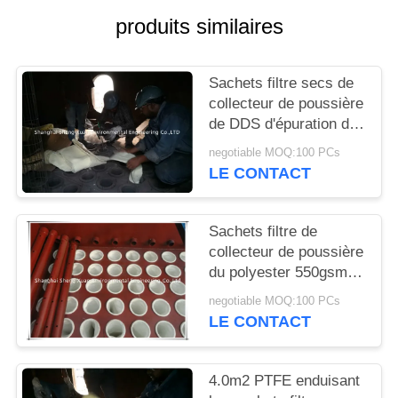
SITE
produits similaires
PRIVACY
Sachets filtre secs de
POLICY
collecteur de poussière
de DDS d'épuration des
gaz de GCP
negotiable MOQ:100 PCs
LE CONTACT
Sachets filtre de
collecteur de poussière
du polyester 550gsm
de four d'alliages
negotiable MOQ:100 PCs
LE CONTACT
4.0m2 PTFE enduisant