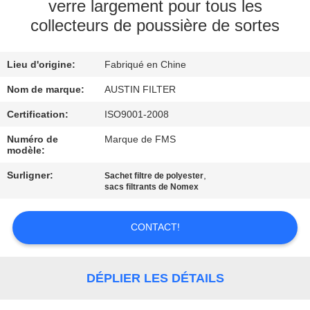
verre largement pour tous les
collecteurs de poussière de sortes
CONTRÔLE
DE
Lieu d'origine:
Fabriqué en Chine
QUALITÉ
Nom de marque:
AUSTIN FILTER
CONTACTEZ-
Certification:
ISO9001-2008
NOUS
Numéro de
Marque de FMS
modèle:
Surligner:
,
Sachet filtre de polyester
DEMANDEZ
sacs filtrants de Nomex
UNE
CITATION
CONTACT!
PLAN
DÉPLIER LES DÉTAILS
DU