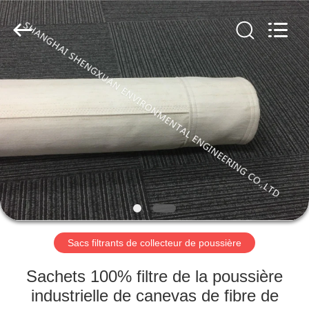
Environmental
Engineering
Co.,LTD.
All
Rights
Reserved.
Developed
by
MAISON
ECER
PRODUITS
AU
SUJET
DE
NOUS
Sacs filtrants de collecteur de poussière
VISITE
Sachets 100% filtre de la poussière
D'USINE
industrielle de canevas de fibre de