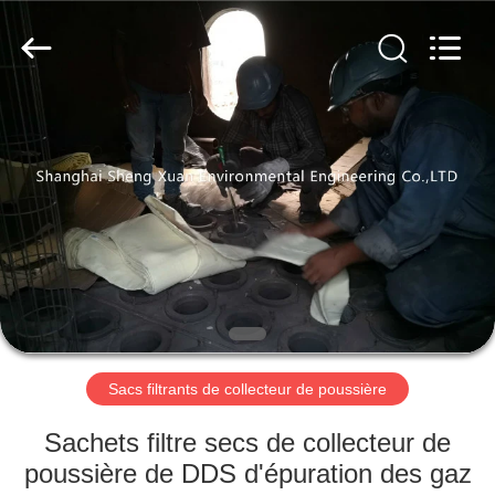
Environmental
Engineering
Co.,LTD.
All
Rights
Reserved.
Developed
by
MAISON
ECER
PRODUITS
AU
SUJET
DE
NOUS
Sacs filtrants de collecteur de poussière
VISITE
Sachets filtre secs de collecteur de
D'USINE
poussière de DDS d'épuration des gaz