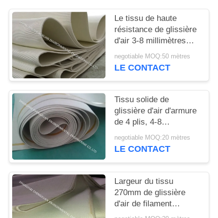
SITE
Le tissu de haute
résistance de glissière
PRIVACY
d'air 3-8 millimètres
POLICY
d'épaisseur pour le
negotiable MOQ:50 mètres
convoyeur
LE CONTACT
pneumatique raye
Tissu solide de
glissière d'air d'armure
de 4 plis, 4-8
millimètres de tissu
negotiable MOQ:20 mètres
ceinturant d'épaisseur
LE CONTACT
pour le silo de ciment
Largeur du tissu
270mm de glissière
d'air de filament
d'ANIMAL FAMILIER