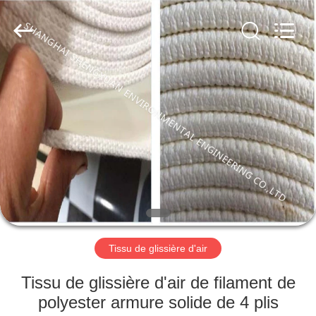
Environmental
Engineering
Co.,LTD.
All
Rights
Reserved.
Developed
by
MAISON
ECER
PRODUITS
AU
SUJET
DE
NOUS
Tissu de glissière d'air
VISITE
Tissu de glissière d'air de filament de
D'USINE
polyester armure solide de 4 plis