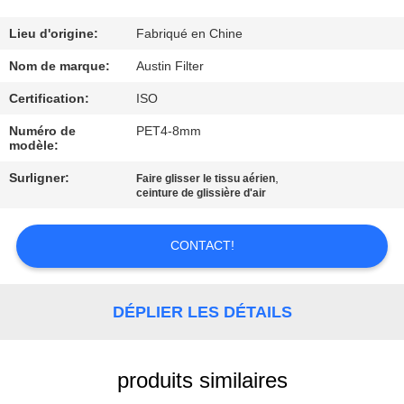
CONTRÔLE
Lieu d'origine:
Fabriqué en Chine
DE
Nom de marque:
Austin Filter
QUALITÉ
Certification:
ISO
Numéro de
PET4-8mm
modèle:
CONTACTEZ-
NOUS
Surligner:
,
Faire glisser le tissu aérien
ceinture de glissière d'air
DEMANDEZ
CONTACT!
UNE
CITATION
DÉPLIER LES DÉTAILS
PLAN
produits similaires
DU