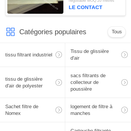
negotiable MOQ:20 mètres
pour le système
LE CONTACT
d'évacuation de camion
de silo
Catégories populaires
Tous
Tissu de glissière
tissu filtrant industriel
d'air
sacs filtrants de
tissu de glissière
collecteur de
d'air de polyester
poussière
Sachet filtre de
logement de filtre à
Nomex
manches
Cartouche filtrante