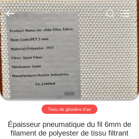
Environmental
Engineering
Co.,LTD.
All
Rights
Reserved.
Developed
by
MAISON
ECER
PRODUITS
AU
SUJET
DE
NOUS
Tissu de glissière d'air
VISITE
Épaisseur pneumatique du fil 6mm de
D'USINE
filament de polyester de tissu filtrant