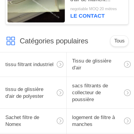
d'ANIMAL FAMILIER
negotiable MOQ:20 mètres
pour le système
LE CONTACT
d'évacuation de camion
de silo
Catégories populaires
Tous
Tissu de glissière
tissu filtrant industriel
d'air
sacs filtrants de
tissu de glissière
collecteur de
d'air de polyester
poussière
Sachet filtre de
logement de filtre à
Nomex
manches