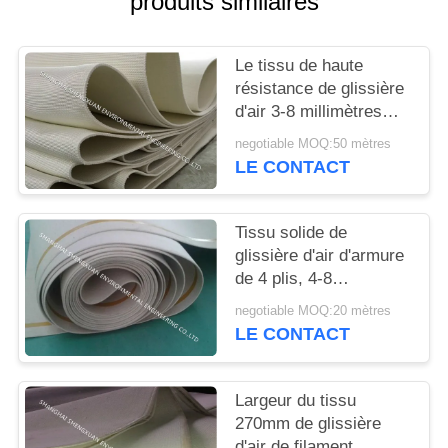
produits similaires
SITE
Le tissu de haute
PRIVACY
résistance de glissière
POLICY
d'air 3-8 millimètres
d'épaisseur pour le
negotiable MOQ:50 mètres
convoyeur
LE CONTACT
pneumatique raye
Tissu solide de
glissière d'air d'armure
de 4 plis, 4-8
millimètres de tissu
negotiable MOQ:20 mètres
ceinturant d'épaisseur
LE CONTACT
pour le silo de ciment
Largeur du tissu
270mm de glissière
d'air de filament