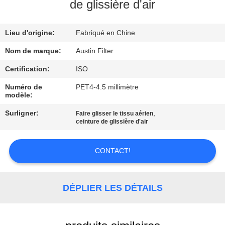
de glissière d'air
CONTRÔLE
Lieu d'origine:
Fabriqué en Chine
DE
QUALITÉ
Nom de marque:
Austin Filter
Certification:
ISO
CONTACTEZ-
Numéro de
PET4-4.5 millimètre
modèle:
NOUS
Surligner:
,
Faire glisser le tissu aérien
ceinture de glissière d'air
DEMANDEZ
UNE
CONTACT!
CITATION
DÉPLIER LES DÉTAILS
PLAN
DU