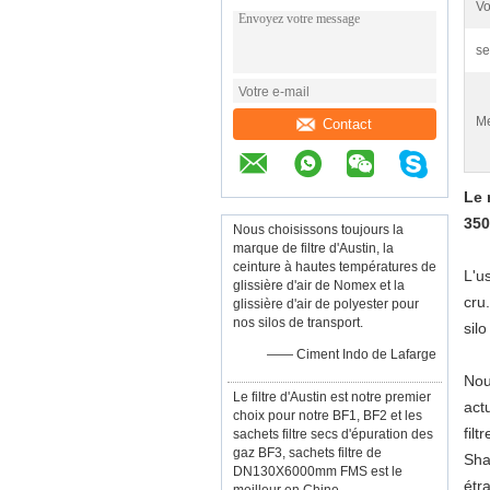
Vo
se
Me
Contact
Le 
350
Nous choisissons toujours la
marque de filtre d'Austin, la
ceinture à hautes températures de
L'u
glissière d'air de Nomex et la
cru
glissière d'air de polyester pour
nos silos de transport.
sil
—— Ciment Indo de Lafarge
Nou
Le filtre d'Austin est notre premier
act
choix pour notre BF1, BF2 et les
fil
sachets filtre secs d'épuration des
gaz BF3, sachets filtre de
Sha
DN130X6000mm FMS est le
étr