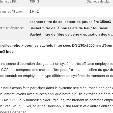
lume de FB:
450m3
Diamètre de plat:
cteur de filtration:
2,6 m2
sachets filtre de collecteur de poussière 350m3
,
Sachet filtre de la poussière de haut fourneau
ttre en évidence:
,
Sachet filtre de fibre de verre d'épuration des ga
meilleur choix pour les sachets filtre secs DN 130X6000mm d'épu
m3 Inde
sine sèche d'épuration des gaz est un système très efficace employé p
. GCP sec comporte des sachets filtre pour filtrer la poussière du gaz 
o de conduit en employant le type différent de système de transport et 
s nous avons faits participer dans le système sec d'épuration des gaz d
uellement, avons avec succès appliqué notre aiguille extrafine de fibre
tre FMS 9806 aux industries sidérurgiques, maintenant ils sommes emplo
n Steel, JSPL, JSW, acier de Bhushan, Usha Martin et d'autres entrepr
angères de fer et.