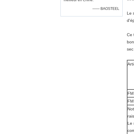
meilleur en Chine.
—— BAOSTEEL
Le 
d'é
Ce 
bon
sec
Art
FM
FM
Not
rai
Le 
con