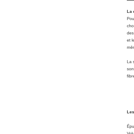
La 
Pou
cho
des 
et l
mêm
La 
son
fib
Les
Épu
Vol