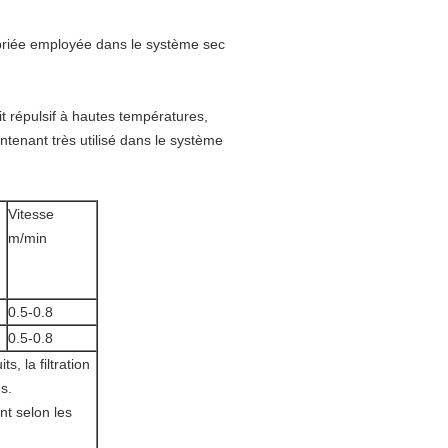
opriée employée dans le système sec
it répulsif à hautes températures,
ntenant très utilisé dans le système
Vitesse
m/min
0.5-0.8
0.5-0.8
, la filtration
s.
nt selon les