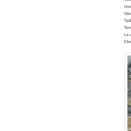
Usi
Sil
Tai
Tem
La 
Cli