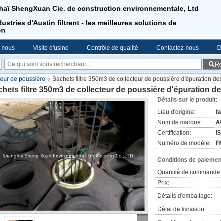
aï ShengXuan Cie. de construction environnementale, Ltd
ustries d'Austin filtrent - les meilleures solutions de
on
e nous
Visite d'usine
Contrôle de qualité
Contactez-nous
D
R
cteur de poussière
Sachets filtre 350m3 de collecteur de poussière d'épuration d
hets filtre 350m3 de collecteur de poussière d'épuration d
Détails sur le produit:
Lieu d'origine:
f
Nom de marque:
A
Certification:
I
Numéro de modèle:
F
Conditions de paiement
Quantité de commande 
Prix:
Détails d'emballage:
Délai de livraison: