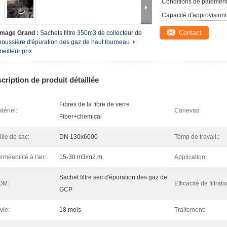
Conditions de paiement
Capacité d'approvision
Contact
Image Grand :
Sachets filtre 350m3 de collecteur de
poussière d'épuration des gaz de haut fourneau
meilleur prix
cription de produit détaillée
Fibres de la fibre de verre
tériel:
Canevas:
Fiber+chemical
ille de sac:
DN 130x6000
Temp de travail.:
rméabilité à l'air:
15-30 m3/m2.m
Application:
Sachet filtre sec d'épuration des gaz de
OM:
Efficacité de filtrati
GCP
 vie:
18 mois
Traitement: