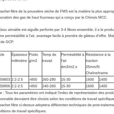
sachet filtre de la poussière sèche de FMS est la matière la plus appr
puration des gaz de haut fourneau qui a conçu par le Chinois MCC.
tissu aimable est aiguille perforée par 3-4 fibres ensemble, il a le produ
ne perméabilité à l'air, avantage facile à prendre de gâteau d'offre. Mai
 de GCP.
icle
Épaisseur
Poids
Temp de
Perméabilité à
Résistance à la
millimètre
g/m2
travail.
l'air
traction
dm3/m2.s
25mm/N
Chaîne/trame
S9803
2.2-2.5
>850
260-280
15-30
1600
1400
S9806
2.2-2.5
>850
240-260
15-30
1600
1400
e : Tous les paramètres ont indiqué l'index de représentation des produits
sonnable devraient être choisis selon les conditions de travail spécifique
sachet filtre ci-dessus adoptera différentes techniques de post-traiteme
ditions de travail spécifiques.