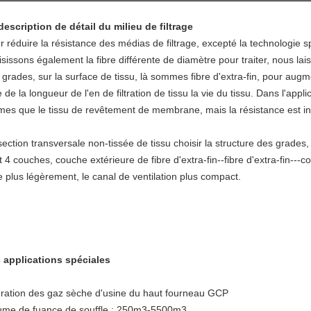
description de détail du milieu de filtrage
r réduire la résistance des médias de filtrage, excepté la technologie s
isissons également la fibre différente de diamètre pour traiter, nous lai
grades, sur la surface de tissu, là sommes fibre d'extra-fin, pour augment
e de la longueur de l'en de filtration de tissu la vie du tissu. Dans l'applic
es que le tissu de revêtement de membrane, mais la résistance est in
section transversale non-tissée de tissu choisir la structure des grades,
t 4 couches, couche extérieure de fibre d'extra-fin--fibre d'extra-fin--
re plus légèrement, le canal de ventilation plus compact.
 applications spéciales
ration des gaz sèche d'usine du haut fourneau GCP
ume de fuance de souffle : 250m3-5500m3