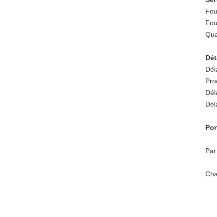
Fou
Fou
Qua
Dét
Déla
Pro
Dél
Dél
Por
Par
Cha