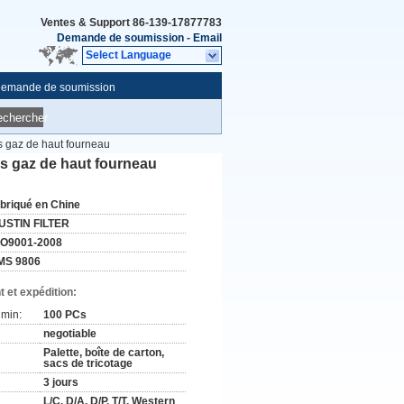
Ventes & Support
86-139-17877783
Demande de soumission
-
Email
Select Language
emande de soumission
echercher
es gaz de haut fourneau
es gaz de haut fourneau
abriqué en Chine
USTIN FILTER
SO9001-2008
MS 9806
 et expédition:
min:
100 PCs
negotiable
Palette, boîte de carton,
sacs de tricotage
3 jours
L/C, D/A, D/P, T/T, Western