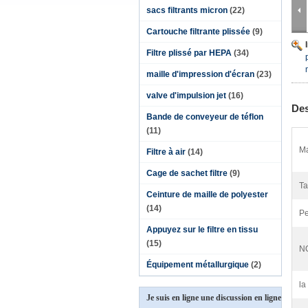
sacs filtrants micron
(22)
Cartouche filtrante plissée
(9)
Filtre plissé par HEPA
(34)
maille d'impression d'écran
(23)
valve d'impulsion jet
(16)
Des
Bande de conveyeur de téflon
(11)
Ma
Filtre à air
(14)
Cage de sachet filtre
(9)
Ta
Ceinture de maille de polyester
(14)
Pe
Appuyez sur le filtre en tissu
(15)
N
Équipement métallurgique
(2)
la
Je suis en ligne une discussion en ligne