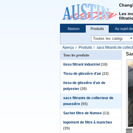
Changh
Les ind
filtrati
Maison
Produits
Au sujet d
Aperçu
Produits
sacs filtrants de colle
Sac
Tous les produits
tissu filtrant industriel
(18)
Tissu de glissière d'air
(22)
tissu de glissière d'air de
polyester
(30)
sacs filtrants de collecteur de
poussière
(55)
Sachet filtre de Nomex
(13)
logement de filtre à manches
(35)